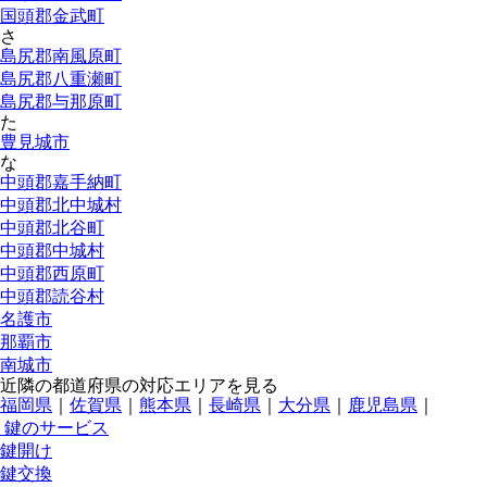
国頭郡金武町
さ
島尻郡南風原町
島尻郡八重瀬町
島尻郡与那原町
た
豊見城市
な
中頭郡嘉手納町
中頭郡北中城村
中頭郡北谷町
中頭郡中城村
中頭郡西原町
中頭郡読谷村
名護市
那覇市
南城市
近隣の都道府県の対応エリアを見る
福岡県
｜
佐賀県
｜
熊本県
｜
長崎県
｜
大分県
｜
鹿児島県
｜
鍵のサービス
鍵開け
鍵交換