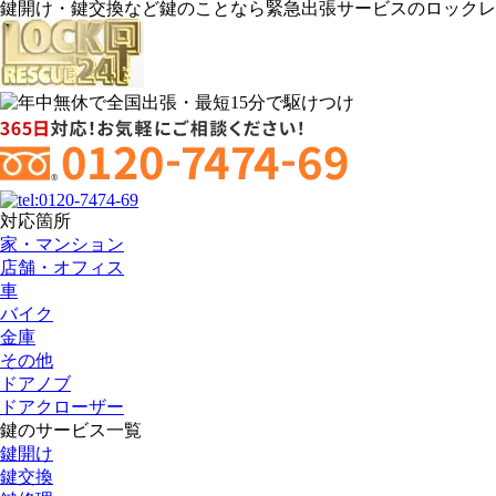
鍵開け・鍵交換など鍵のことなら緊急出張サービスのロックレ
対応箇所
家・マンション
店舗・オフィス
車
バイク
金庫
その他
ドアノブ
ドアクローザー
鍵のサービス一覧
鍵開け
鍵交換