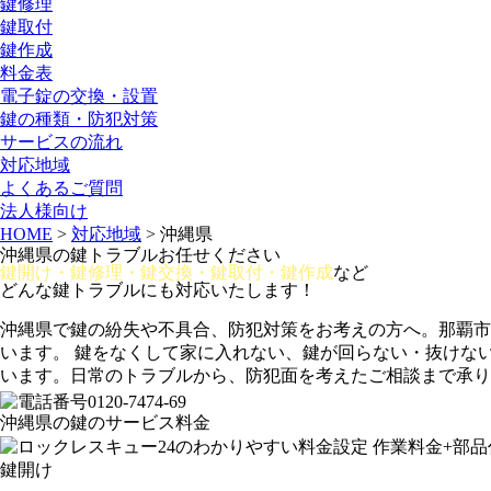
鍵修理
鍵取付
鍵作成
料金表
電子錠の交換・設置
鍵の種類・防犯対策
サービスの流れ
対応地域
よくあるご質問
法人様向け
HOME
>
対応地域
>
沖縄県
沖縄県の鍵トラブルお任せください
鍵開け・鍵修理・鍵交換・鍵取付・鍵作成
など
どんな鍵トラブルにも対応いたします！
沖縄県で鍵の紛失や不具合、防犯対策をお考えの方へ。那覇市
います。 鍵をなくして家に入れない、鍵が回らない・抜けな
います。日常のトラブルから、防犯面を考えたご相談まで承り
沖縄県の鍵のサービス料金
鍵開け