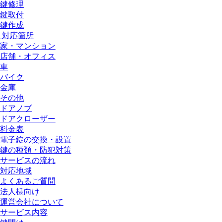
鍵修理
鍵取付
鍵作成
対応箇所
家・マンション
店舗・オフィス
車
バイク
金庫
その他
ドアノブ
ドアクローザー
料金表
電子錠の交換・設置
鍵の種類・防犯対策
サービスの流れ
対応地域
よくあるご質問
法人様向け
運営会社について
サービス内容