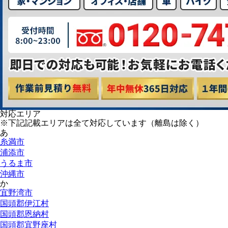
対応エリア
※下記記載エリアは全て対応しています（離島は除く）
あ
糸満市
浦添市
うるま市
沖縄市
か
宜野湾市
国頭郡伊江村
国頭郡恩納村
国頭郡宜野座村