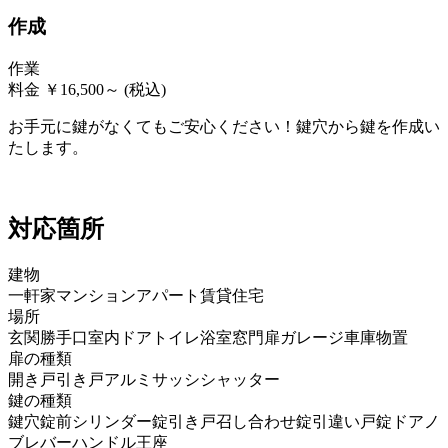
作成
作業
料金
￥
16,500
～
(税込)
お手元に鍵がなくてもご安心ください！鍵穴から鍵を作成い
たします。
対応箇所
建物
一軒家
マンション
アパート
賃貸住宅
場所
玄関
勝手口
室内ドア
トイレ
浴室
窓
門扉
ガレージ
車庫
物置
扉の種類
開き戸
引き戸
アルミサッシ
シャッター
鍵の種類
鍵穴
錠前
シリンダー錠
引き戸召し合わせ錠
引違い戸錠
ドアノ
ブ
レバーハンドル
王座