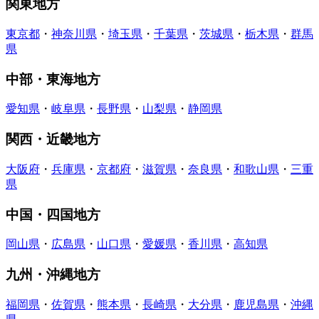
関東地方
東京都
・
神奈川県
・
埼玉県
・
千葉県
・
茨城県
・
栃木県
・
群馬
県
中部・東海地方
愛知県
・
岐阜県
・
長野県
・
山梨県
・
静岡県
関西・近畿地方
大阪府
・
兵庫県
・
京都府
・
滋賀県
・
奈良県
・
和歌山県
・
三重
県
中国・四国地方
岡山県
・
広島県
・
山口県
・
愛媛県
・
香川県
・
高知県
九州・沖縄地方
福岡県
・
佐賀県
・
熊本県
・
長崎県
・
大分県
・
鹿児島県
・
沖縄