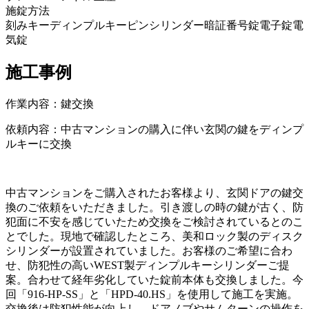
施錠方法
刻みキー
ディンプルキー
ピンシリンダー
暗証番号錠
電子錠
電
気錠
施工事例
作業内容：
鍵交換
依頼内容：中古マンションの購入に伴い玄関の鍵をディンプ
ルキーに交換
中古マンションをご購入されたお客様より、玄関ドアの鍵交
換のご依頼をいただきました。引き渡しの時の鍵が古く、防
犯面に不安を感じていたため交換をご検討されているとのこ
とでした。現地で確認したところ、美和ロック製のディスク
シリンダーが設置されていました。お客様のご希望に合わ
せ、防犯性の高いWEST製ディンプルキーシリンダーご提
案。合わせて経年劣化していた錠前本体も交換しました。今
回「916-HP-SS」と「HPD-40.HS」を使用して施工を実施。
交換後は防犯性能が向上し、ドアノブやサムターンの操作を