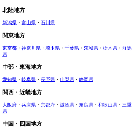
北陸地方
新潟県
・
富山県
・
石川県
関東地方
東京都
・
神奈川県
・
埼玉県
・
千葉県
・
茨城県
・
栃木県
・
群馬
県
中部・東海地方
愛知県
・
岐阜県
・
長野県
・
山梨県
・
静岡県
関西・近畿地方
大阪府
・
兵庫県
・
京都府
・
滋賀県
・
奈良県
・
和歌山県
・
三重
県
中国・四国地方