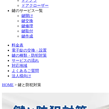
ドアノブ
ドアクローザー
鍵のサービス一覧
鍵開け
鍵交換
鍵修理
鍵取付
鍵作成
料金表
電子錠の交換・設置
鍵の種類・防犯対策
サービスの流れ
対応地域
よくあるご質問
法人様向け
HOME
>
鍵と防犯対策