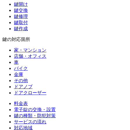
鍵開け
鍵交換
鍵修理
鍵取付
鍵作成
鍵の対応箇所
家・マンション
店舗・オフィス
車
バイク
金庫
その他
ドアノブ
ドアクローザー
料金表
電子錠の交換・設置
鍵の種類・防犯対策
サービスの流れ
対応地域