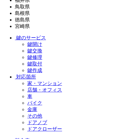
福井県
鳥取県
島根県
徳島県
宮崎県
鍵のサービス
鍵開け
鍵交換
鍵修理
鍵取付
鍵作成
対応箇所
家・マンション
店舗・オフィス
車
バイク
金庫
その他
ドアノブ
ドアクローザー