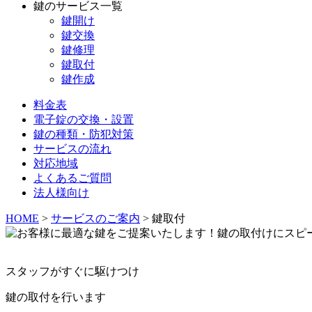
鍵のサービス一覧
鍵開け
鍵交換
鍵修理
鍵取付
鍵作成
料金表
電子錠の交換・設置
鍵の種類・防犯対策
サービスの流れ
対応地域
よくあるご質問
法人様向け
HOME
>
サービスのご案内
>
鍵取付
スタッフがすぐに駆けつけ
鍵の取付を行います