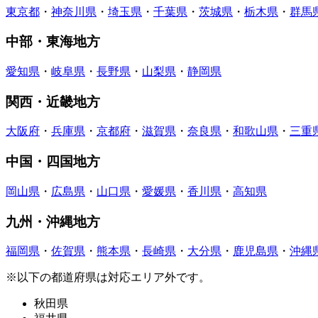
東京都
・
神奈川県
・
埼玉県
・
千葉県
・
茨城県
・
栃木県
・
群馬
中部・東海地方
愛知県
・
岐阜県
・
長野県
・
山梨県
・
静岡県
関西・近畿地方
大阪府
・
兵庫県
・
京都府
・
滋賀県
・
奈良県
・
和歌山県
・
三重
中国・四国地方
岡山県
・
広島県
・
山口県
・
愛媛県
・
香川県
・
高知県
九州・沖縄地方
福岡県
・
佐賀県
・
熊本県
・
長崎県
・
大分県
・
鹿児島県
・
沖縄
※以下の都道府県は対応エリア外です。
秋田県