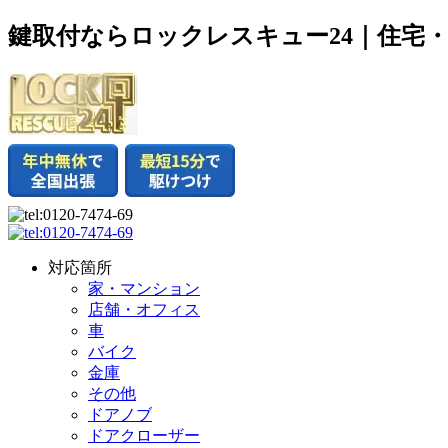
鍵取付ならロックレスキュー24｜住宅
対応箇所
家・マンション
店舗・オフィス
車
バイク
金庫
その他
ドアノブ
ドアクローザー