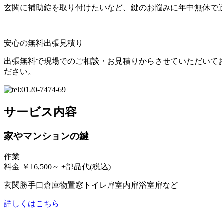
玄関に補助錠を取り付けたいなど、鍵のお悩みに年中無休で
安心の無料出張見積り
出張無料で現場でのご相談・お見積りからさせていただいて
ださい。
サービス内容
家やマンションの鍵
作業
料金
￥
16,500
～
+部品代
(税込)
玄関
勝手口
倉庫
物置
窓
トイレ扉
室内扉
浴室扉
など
詳しくはこちら