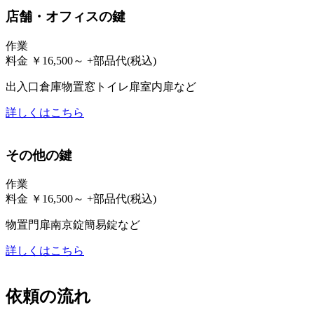
店舗・オフィスの鍵
作業
料金
￥
16,500
～
+部品代
(税込)
出入口
倉庫
物置
窓
トイレ扉
室内扉
など
詳しくはこちら
その他の鍵
作業
料金
￥
16,500
～
+部品代
(税込)
物置
門扉
南京錠
簡易錠
など
詳しくはこちら
依頼の流れ