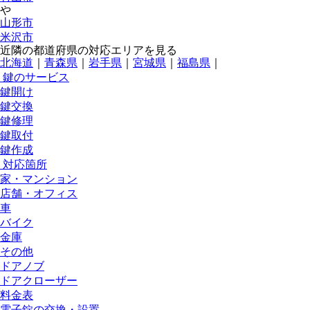
や
山形市
米沢市
近隣の都道府県の対応エリアを見る
北海道
｜
青森県
｜
岩手県
｜
宮城県
｜
福島県
｜
鍵のサービス
鍵開け
鍵交換
鍵修理
鍵取付
鍵作成
対応箇所
家・マンション
店舗・オフィス
車
バイク
金庫
その他
ドアノブ
ドアクローザー
料金表
電子錠の交換・設置