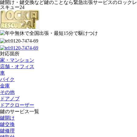
鍵開け・鍵交換など鍵のことなら緊急出張サービスのロックレ
スキュー24
対応箇所
家・マンション
店舗・オフィス
車
バイク
金庫
その他
ドアノブ
ドアクローザー
鍵のサービス一覧
鍵開け
鍵交換
鍵修理