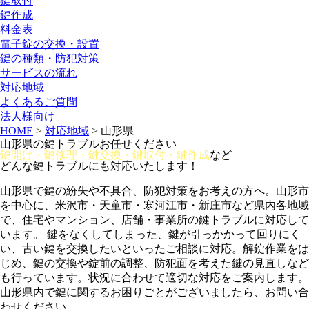
鍵取付
鍵作成
料金表
電子錠の交換・設置
鍵の種類・防犯対策
サービスの流れ
対応地域
よくあるご質問
法人様向け
HOME
>
対応地域
>
山形県
山形県の鍵トラブルお任せください
鍵開け・鍵修理・鍵交換・鍵取付・鍵作成
など
どんな鍵トラブルにも対応いたします！
山形県で鍵の紛失や不具合、防犯対策をお考えの方へ。山形市
を中心に、米沢市・天童市・寒河江市・新庄市など県内各地域
で、住宅やマンション、店舗・事業所の鍵トラブルに対応して
います。 鍵をなくしてしまった、鍵が引っかかって回りにく
い、古い鍵を交換したいといったご相談に対応。解錠作業をは
じめ、鍵の交換や錠前の調整、防犯面を考えた鍵の見直しなど
も行っています。状況に合わせて適切な対応をご案内します。
山形県内で鍵に関するお困りごとがございましたら、お問い合
わせください。