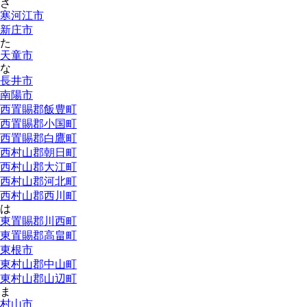
さ
寒河江市
新庄市
た
天童市
な
長井市
南陽市
西置賜郡飯豊町
西置賜郡小国町
西置賜郡白鷹町
西村山郡朝日町
西村山郡大江町
西村山郡河北町
西村山郡西川町
は
東置賜郡川西町
東置賜郡高畠町
東根市
東村山郡中山町
東村山郡山辺町
ま
村山市