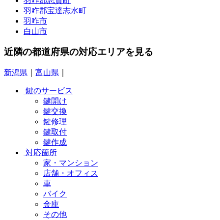
羽咋郡志賀町
羽咋郡宝達志水町
羽咋市
白山市
近隣の都道府県の対応エリアを見る
新潟県
｜
富山県
｜
鍵のサービス
鍵開け
鍵交換
鍵修理
鍵取付
鍵作成
対応箇所
家・マンション
店舗・オフィス
車
バイク
金庫
その他