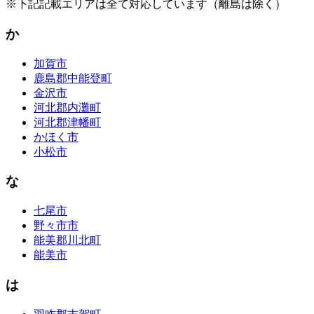
※下記記載エリアは全て対応しています（離島は除く）
か
加賀市
鹿島郡中能登町
金沢市
河北郡内灘町
河北郡津幡町
かほく市
小松市
な
七尾市
野々市市
能美郡川北町
能美市
は