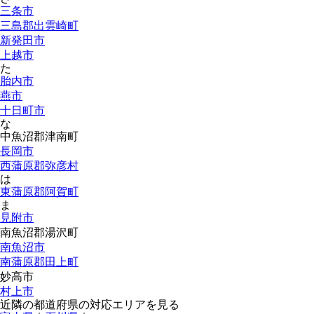
三条市
三島郡出雲崎町
新発田市
上越市
た
胎内市
燕市
十日町市
な
中魚沼郡津南町
長岡市
西蒲原郡弥彦村
は
東蒲原郡阿賀町
ま
見附市
南魚沼郡湯沢町
南魚沼市
南蒲原郡田上町
妙高市
村上市
近隣の都道府県の対応エリアを見る