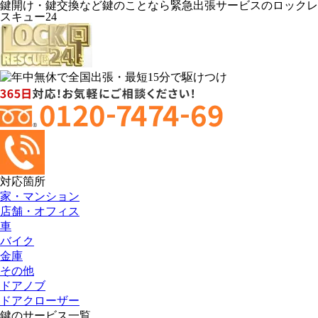
鍵開け・鍵交換など鍵のことなら緊急出張サービスのロックレ
スキュー24
対応箇所
家・マンション
店舗・オフィス
車
バイク
金庫
その他
ドアノブ
ドアクローザー
鍵のサービス一覧