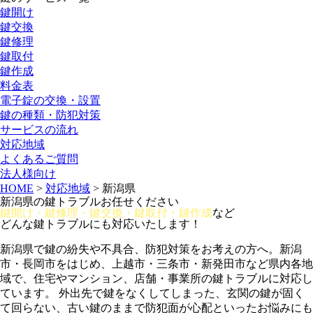
鍵開け
鍵交換
鍵修理
鍵取付
鍵作成
料金表
電子錠の交換・設置
鍵の種類・防犯対策
サービスの流れ
対応地域
よくあるご質問
法人様向け
HOME
>
対応地域
>
新潟県
新潟県の鍵トラブルお任せください
鍵開け・鍵修理・鍵交換・鍵取付・鍵作成
など
どんな鍵トラブルにも対応いたします！
新潟県で鍵の紛失や不具合、防犯対策をお考えの方へ。新潟
市・長岡市をはじめ、上越市・三条市・新発田市など県内各地
域で、住宅やマンション、店舗・事業所の鍵トラブルに対応し
ています。 外出先で鍵をなくしてしまった、玄関の鍵が固く
て回らない、古い鍵のままで防犯面が心配といったお悩みにも