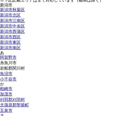
※下記記載エリアは全て対応しています（離島は除く）
新潟市
新潟市秋葉区
新潟市北区
新潟市江南区
新潟市中央区
新潟市西蒲区
新潟市西区
新潟市東区
新潟市南区
あ
阿賀野市
糸魚川市
岩船郡関川村
魚沼市
小千谷市
か
柏崎市
加茂市
刈羽郡刈羽村
北蒲原郡聖籠町
五泉市
さ