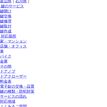
富山県
｜
石川県
｜
鍵のサービス
鍵開け
鍵交換
鍵修理
鍵取付
鍵作成
対応箇所
家・マンション
店舗・オフィス
車
バイク
金庫
その他
ドアノブ
ドアクローザー
料金表
電子錠の交換・設置
鍵の種類・防犯対策
サービスの流れ
対応地域
よくあるご質問