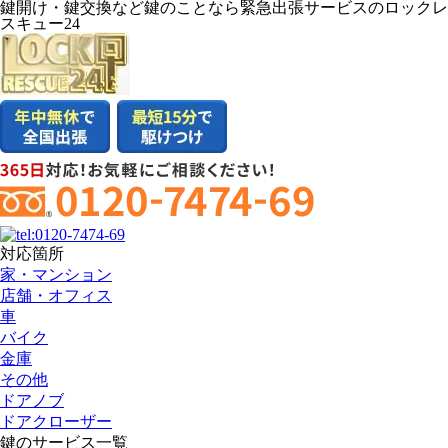
鍵開け・鍵交換など鍵のことなら緊急出張サービスのロックレ
スキュー24
対応箇所
家・マンション
店舗・オフィス
車
バイク
金庫
その他
ドアノブ
ドアクローザー
鍵のサービス一覧