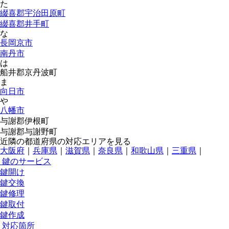
た
綴喜郡宇治田原町
綴喜郡井手町
な
長岡京市
南丹市
は
船井郡京丹波町
ま
向日市
や
八幡市
与謝郡伊根町
与謝郡与謝野町
近隣の都道府県の対応エリアを見る
大阪府
｜
兵庫県
｜
滋賀県
｜
奈良県
｜
和歌山県
｜
三重県
｜
鍵のサービス
鍵開け
鍵交換
鍵修理
鍵取付
鍵作成
対応箇所