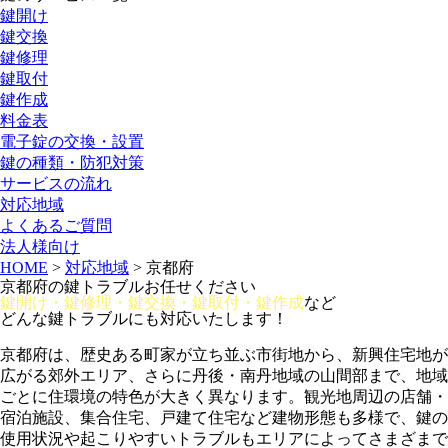
鍵開け
鍵交換
鍵修理
鍵取付
鍵作成
料金表
電子錠の交換・設置
鍵の種類・防犯対策
サービスの流れ
対応地域
よくあるご質問
法人様向け
HOME
>
対応地域
>
京都府
京都府の鍵トラブルお任せください
鍵開け・鍵修理・鍵交換・鍵取付・鍵作成
など
どんな鍵トラブルにも対応いたします！
京都府は、歴史ある町家が立ち並ぶ市街地から、新興住宅地が
広がる郊外エリア、さらに丹後・南丹地域の山間部まで、地域
ごとに住環境の特色が大きく異なります。観光地周辺の店舗・
宿泊施設、集合住宅、戸建て住宅など建物形態も多様で、鍵の
使用状況や起こりやすいトラブルもエリアによってさまざまで