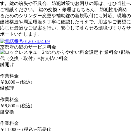
す。鍵の紛失や不具合、防犯対策でお困りの際は、ぜひ当社へ
ご相談ください。 鍵の交換・修理はもちろん、防犯性を高め
るためのシリンダー変更や補助錠の新規取付にも対応。現地の
建物構造や周辺環境を丁寧に確認したうえで、用途やご要望に
応じた最適なご提案を行い、安心して暮らせる環境づくりをサ
ポートいたします。
京都府の鍵のサービス料金
鍵開け
作業料金
￥
8,800
～
(税込)
鍵修理
作業料金
￥
8,800
～
(税込)
鍵交換
作業料金
￥
11,000
～
(税込)
+部品代