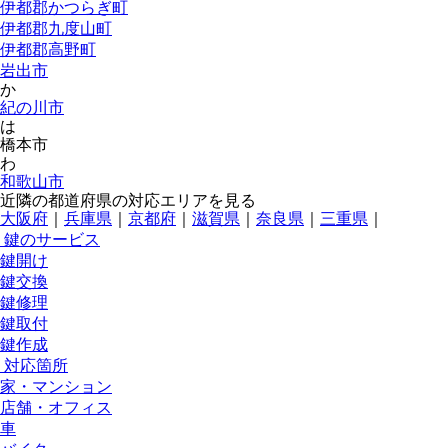
伊都郡かつらぎ町
伊都郡九度山町
伊都郡高野町
岩出市
か
紀の川市
は
橋本市
わ
和歌山市
近隣の都道府県の対応エリアを見る
大阪府
｜
兵庫県
｜
京都府
｜
滋賀県
｜
奈良県
｜
三重県
｜
鍵のサービス
鍵開け
鍵交換
鍵修理
鍵取付
鍵作成
対応箇所
家・マンション
店舗・オフィス
車