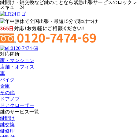
鍵開け・鍵交換など鍵のことなら緊急出張サービスのロックレ
スキュー24
対応箇所
家・マンション
店舗・オフィス
車
バイク
金庫
その他
ドアノブ
ドアクローザー
鍵のサービス一覧
鍵開け
鍵交換
鍵修理