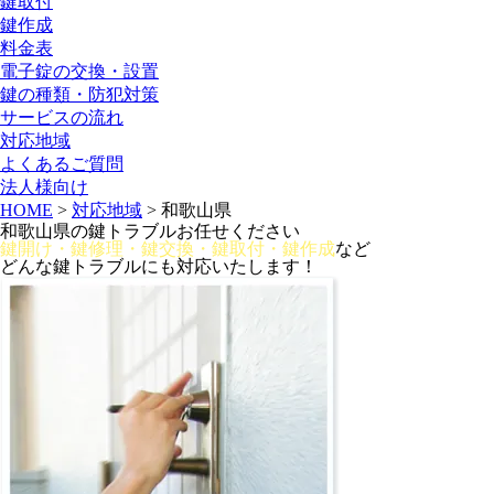
鍵取付
鍵作成
料金表
電子錠の交換・設置
鍵の種類・防犯対策
サービスの流れ
対応地域
よくあるご質問
法人様向け
HOME
>
対応地域
>
和歌山県
和歌山県の鍵トラブルお任せください
鍵開け・鍵修理・鍵交換・鍵取付・鍵作成
など
どんな鍵トラブルにも対応いたします！