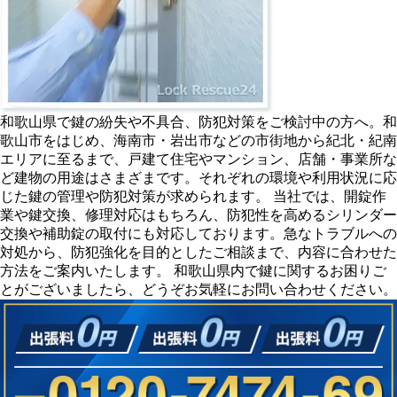
和歌山県で鍵の紛失や不具合、防犯対策をご検討中の方へ。和
歌山市をはじめ、海南市・岩出市などの市街地から紀北・紀南
エリアに至るまで、戸建て住宅やマンション、店舗・事業所な
ど建物の用途はさまざまです。それぞれの環境や利用状況に応
じた鍵の管理や防犯対策が求められます。 当社では、開錠作
業や鍵交換、修理対応はもちろん、防犯性を高めるシリンダー
交換や補助錠の取付にも対応しております。急なトラブルへの
対処から、防犯強化を目的としたご相談まで、内容に合わせた
方法をご案内いたします。 和歌山県内で鍵に関するお困りご
とがございましたら、どうぞお気軽にお問い合わせください。