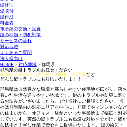
鍵修理
鍵取付
鍵作成
料金表
電子錠の交換・設置
鍵の種類・防犯対策
サービスの流れ
対応地域
よくあるご質問
法人様向け
HOME
>
対応地域
>
群馬県
群馬県の鍵トラブルお任せください
鍵開け・鍵修理・鍵交換・鍵取付・鍵作成
など
どんな鍵トラブルにも対応いたします！
群馬県は自然豊かな環境と暮らしやすい住宅地が広がり、落ち
着いた生活を送りやすい地域です。鍵のトラブルや防犯に関す
るお悩みがございましたら、ぜひ当社にご相談ください。 当
社は群馬県内の対応エリアを中心に、戸建てやマンションなど
の住まいから、オフィス・店舗といった事業所まで幅広く対応
しています。突然の鍵トラブルにも迅速な対応を心がけ、確か
な技術と丁寧な作業で安心をご提供いたします。 鍵の紛失・