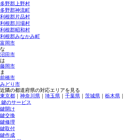
多野郡上野村
多野郡神流町
利根郡片品村
利根郡川場村
利根郡昭和村
利根郡みなかみ町
富岡市
な
沼田市
は
藤岡市
ま
前橋市
みどり市
近隣の都道府県の対応エリアを見る
東京都
｜
神奈川県
｜
埼玉県
｜
千葉県
｜
茨城県
｜
栃木県
｜
鍵のサービス
鍵開け
鍵交換
鍵修理
鍵取付
鍵作成