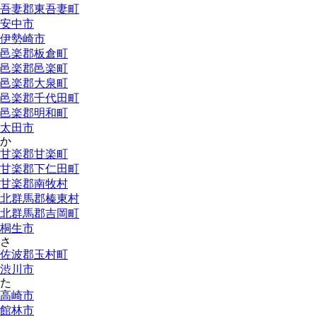
吾妻郡東吾妻町
安中市
伊勢崎市
邑楽郡板倉町
邑楽郡邑楽町
邑楽郡大泉町
邑楽郡千代田町
邑楽郡明和町
太田市
か
甘楽郡甘楽町
甘楽郡下仁田町
甘楽郡南牧村
北群馬郡榛東村
北群馬郡吉岡町
桐生市
さ
佐波郡玉村町
渋川市
た
高崎市
館林市