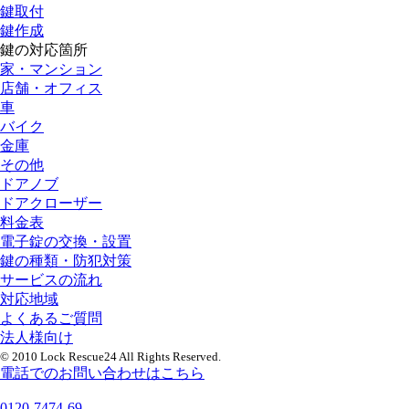
鍵取付
鍵作成
鍵の対応箇所
家・マンション
店舗・オフィス
車
バイク
金庫
その他
ドアノブ
ドアクローザー
料金表
電子錠の交換・設置
鍵の種類・防犯対策
サービスの流れ
対応地域
よくあるご質問
法人様向け
© 2010 Lock Rescue24 All Rights Reserved.
電話でのお問い合わせはこちら
0120-7474-69