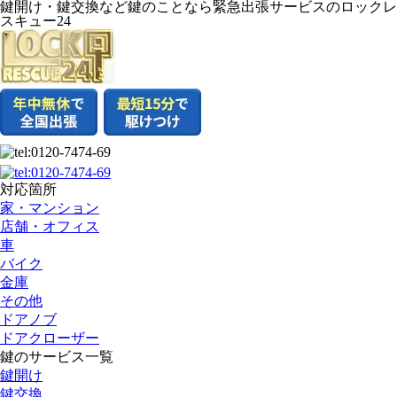
鍵開け・鍵交換など鍵のことなら緊急出張サービスのロックレ
スキュー24
対応箇所
家・マンション
店舗・オフィス
車
バイク
金庫
その他
ドアノブ
ドアクローザー
鍵のサービス一覧
鍵開け
鍵交換