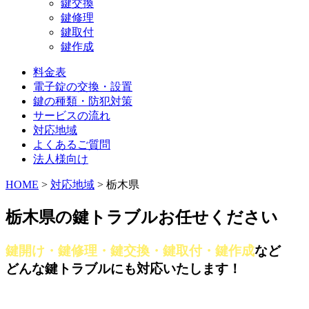
鍵交換
鍵修理
鍵取付
鍵作成
料金表
電子錠の交換・設置
鍵の種類・防犯対策
サービスの流れ
対応地域
よくあるご質問
法人様向け
HOME
>
対応地域
>
栃木県
栃木県の鍵トラブルお任せください
鍵開け・鍵修理・鍵交換・鍵取付・鍵作成
など
どんな鍵トラブルにも対応いたします！