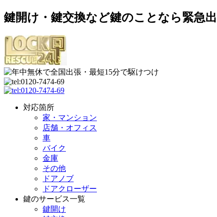
鍵開け・鍵交換など鍵のことなら緊急出
対応箇所
家・マンション
店舗・オフィス
車
バイク
金庫
その他
ドアノブ
ドアクローザー
鍵のサービス一覧
鍵開け