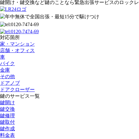
鍵開け・鍵交換など鍵のことなら緊急出張サービスのロックレ
対応箇所
家・マンション
店舗・オフィス
車
バイク
金庫
その他
ドアノブ
ドアクローザー
鍵のサービス一覧
鍵開け
鍵交換
鍵修理
鍵取付
鍵作成
料金表